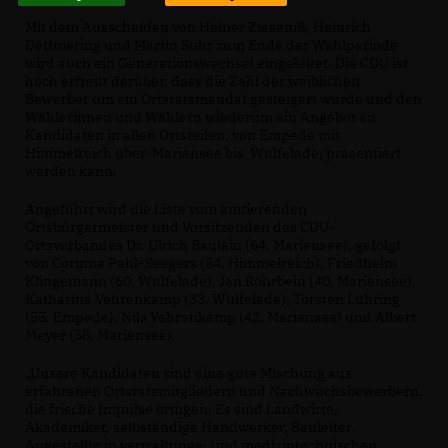
Mit dem Ausscheiden von Heiner Zieseniß, Heinrich
Dettmering und Martin Suhr zum Ende der Wahlperiode
wird auch ein Generationswechsel eingeleitet. Die CDU ist
hoch erfreut darüber, dass die Zahl der weiblichen
Bewerber um ein Ortsratsmandat gesteigert wurde und den
Wählerinnen und Wählern wiederum ein Angebot an
Kandidaten in allen Ortsteilen, von Empede mit
Himmelreich über Mariensee bis Wulfelade, präsentiert
werden kann.
Angeführt wird die Liste vom amtierenden
Ortsbürgermeister und Vorsitzenden des CDU-
Ortsverbandes Dr. Ulrich Baulain (64, Mariensee), gefolgt
von Corinna Pahl-Seegers (54, Himmelreich), Friedhelm
Klingemann (60, Wulfelade), Jan Röhrbein (40, Mariensee),
Katharina Vehrenkamp (33, Wulfelade), Torsten Lühring
(55, Empede), Nils Vehrenkamp (42, Mariensee) und Albert
Meyer (58, Mariensee).
Unsere Kandidaten sind eine gute Mischung aus
erfahrenen Ortsratsmitgliedern und Nachwuchsbewerbern,
die frische Impulse bringen. Es sind Landwirte,
Akademiker, selbständige Handwerker, Bauleiter,
Angestellte in verwaltungs- und medizintechnischen