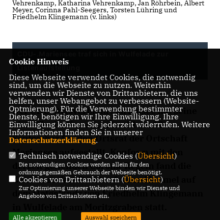
Vehrenkamp, Katharina Vehrenkamp, Jan Röhrbein, Albert
Meyer, Corinna Pahl-Seegers, Torsten Lühring und
Friedhelm Klingemann (v. links)
CDU-.Mariensee traf sich in Wulfelade zur
Cookie Hinweis
Listenaufstellung
Diese Webseite verwendet Cookies, die notwendig
sind, um die Webseite zu nutzen. Weiterhin
verwenden wir Dienste von Drittanbietern, die uns
helfen, unser Webangebot zu verbessern (Website-
Optmierung). Für die Verwendung bestimmter
Der CDU-Ortsverband Mariensee hat seine
Dienste, benötigen wir Ihre Einwilligung. Ihre
Liste für die Kommunalwahl am 12.
Einwilligung können Sie jederzeit widerrufen. Weitere
Informationen finden Sie in unserer
September für den Ortsrat der Ortschaft
Datenschutzerklärung
.
Mariensee aufgestellt. Konform mit den
Technisch notwendige Cookies (
Übersicht
)
derzeit geltenden Corona-Regeln fand die
Die notwendigen Cookies werden allein für den
ordnungsgemäßen Gebrauch der Webseite benötigt.
Zusammenkunft unter freiem Himmel auf
Cookies von Drittanbietern (
Übersicht
)
Zur Optimierung unserer Webseite binden wir Dienste und
dem Hofgelände von Friedhelm Klingemann
Angebote von Drittanbietern ein.
in Wulfelade am Moritzgraben statt.
Alle akzeptieren
Auswahl speichern